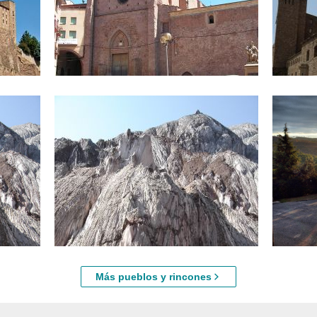
Iglesia de San Miguel
Iglesia d
a 0,03 km aprox.
a 0,40 
al
La montaña de sal
Clariana 
a 1,03 km aprox.
a 5,23 
Más pueblos y rincones