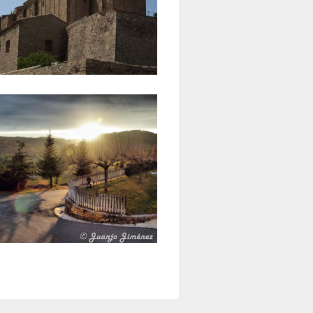
e Sant Vicenç de Cardona
km aprox.
de Cardener
km aprox.